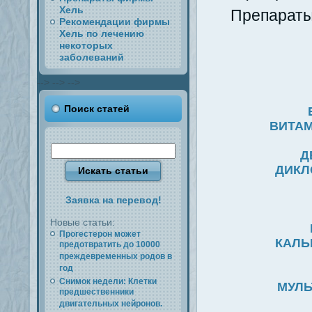
Хель
Препараты 
Рекомендации фирмы
Хель по лечению
некоторых
заболеваний
-->
-->
-->
Поиск статей
ВИТАМ
Д
ДИКЛ
Заявка на перевод!
Новые статьи:
Прогестерон может
КАЛЬ
предотвратить до 10000
преждевременных родов в
год
Снимок недели: Клетки
МУЛЬ
предшественники
двигательных нейронов.