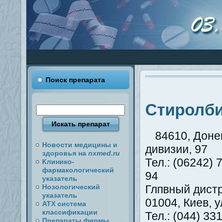
Поиск препарата
Стиролб
84610, Донец
Новости медицины и
дивизии, 97
здоровья на
nxmed.ru
Тел.: (06242) 
Клинико-
фармакологический
94
указатель
Нозологический
Глпвный дист
указатель
01004, Киев, у
АТХ система
классификации
Тел.: (044) 33
Препараты фирмы