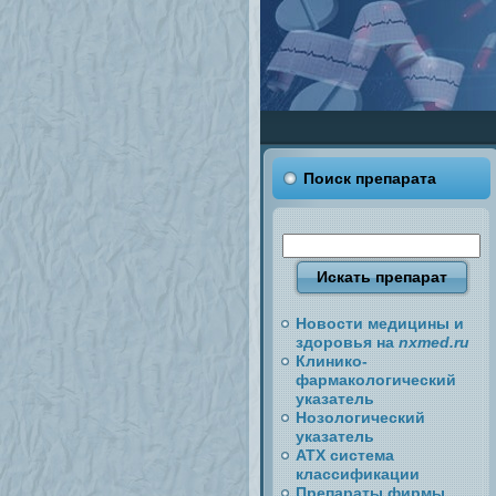
Поиск препарата
Новости медицины и
здоровья на
nxmed.ru
Клинико-
фармакологический
указатель
Нозологический
указатель
АТХ система
классификации
Препараты фирмы