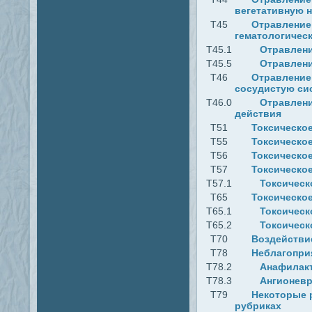
вегетативную 
T45
Отравление
гематологическ
T45.1
Отравлен
T45.5
Отравлени
T46
Отравление
сосудистую си
T46.0
Отравлени
действия
T51
Токсическое
T55
Токсическое
T56
Токсическо
T57
Токсическое
T57.1
Токсическ
T65
Токсическое
T65.1
Токсическ
T65.2
Токсическ
T70
Воздействи
T78
Неблагопри
T78.2
Анафилакт
T78.3
Ангионевр
T79
Некоторые 
рубриках