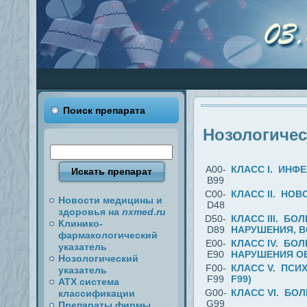
Поиск препарата
Нозологичес
A00-
КЛАСС I. ИНФ
B99
C00-
КЛАСС II. НОВ
Новости медицины и
D48
здоровья на
nxmed.ru
D50-
КЛАСС III. Б
Клинико-
D89
НАРУШЕНИЯ, В
фармакологический
E00-
КЛАСС IV. БО
указатель
E90
НАРУШЕНИЯ ОБ
Нозологический
F00-
КЛАСС V. ПСИ
указатель
F99
F99)
АТХ система
G00-
КЛАСС VI. БО
классификации
G99
Препараты фирмы