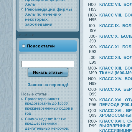
Хель
H00-
КЛАСС VII. БО
Рекомендации фирмы
H59
Хель по лечению
H60-
КЛАСС VIII. Б
некоторых
H95
заболеваний
I00-
КЛАСС IX. БО
I99
-->
-->
-->
J00-
КЛАСС X. БОЛ
J99
Поиск статей
K00-
КЛАСС XI. БО
K93
L00-
КЛАСС XII. БО
L99
M00-
КЛАСС XIII. 
M99
ТКАНИ (M00-M9
N00-
КЛАСС XIV. Б
N99
Заявка на перевод!
O00-
КЛАСС XV. БЕ
Новые статьи:
O99
Прогестерон может
P00-
КЛАСС ХVI. О
предотвратить до 10000
P96
ПЕРИОДЕ (P00-
преждевременных родов в
Q00-
КЛАСС XVII. 
год
Q99
ХРОМОСОМНЫЕ 
Снимок недели: Клетки
R00-
КЛАСС XVIII.
предшественники
R99
ВЫЯВЛЕННЫЕ 
двигательных нейронов.
КЛАССИФИЦИРО