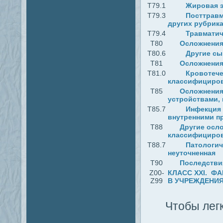
T79.1
Жировая э
T79.3
Посттравм
других рубрик
T79.4
Травматич
T80
Осложнения
T80.6
Другие сы
T81
Осложнения
T81.0
Кровотече
классифициров
T85
Осложнения
устройствами,
T85.7
Инфекция 
внутренними п
T88
Другие осло
классифициров
T88.7
Патологич
неуточненная
T90
Последстви
Z00-
КЛАСС XXI. Ф
Z99
В УЧРЕЖДЕНИЯ
Чтобы легк