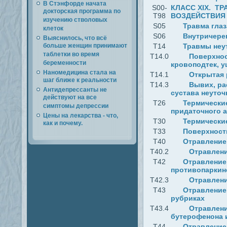
В Стэнфорде начата
S00-
КЛАСС XIX. Т
докторская программа по
T98
ВОЗДЕЙСТВИЯ 
изучению стволовых
S05
Травма глаз
клеток
S06
Внутричере
Выяснилось, что всё
больше женщин принимают
T14
Травмы неу
таблетки во время
T14.0
Поверхнос
беременности
кровоподтек, у
Наномедицина стала на
T14.1
Открытая 
шаг ближе к реальности
T14.3
Вывих, ра
Антидепрессанты не
сустава неуточ
действуют на все
T26
Термические
симптомы депрессии
придаточного 
Цены на лекарства - что,
T30
Термически
как и почему.
T33
Поверхност
T40
Отравление
T40.2
Отравлени
T42
Отравление
противопаркин
T42.3
Отравлени
T43
Отравление
рубриках
T43.4
Отравлени
бутерофенона 
T44
Отравление