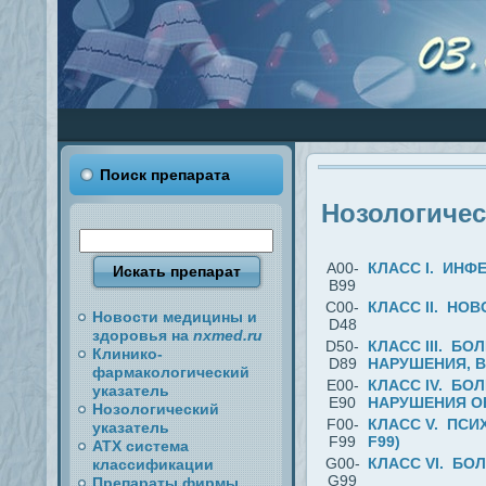
Поиск препарата
Нозологичес
A00-
КЛАСС I. ИНФ
B99
C00-
КЛАСС II. НО
Новости медицины и
D48
здоровья на
nxmed.ru
D50-
КЛАСС III. Б
Клинико-
D89
НАРУШЕНИЯ, 
фармакологический
E00-
КЛАСС IV. БО
указатель
E90
НАРУШЕНИЯ ОБ
Нозологический
F00-
КЛАСС V. ПСИ
указатель
F99
F99)
АТХ система
G00-
КЛАСС VI. БО
классификации
G99
Препараты фирмы