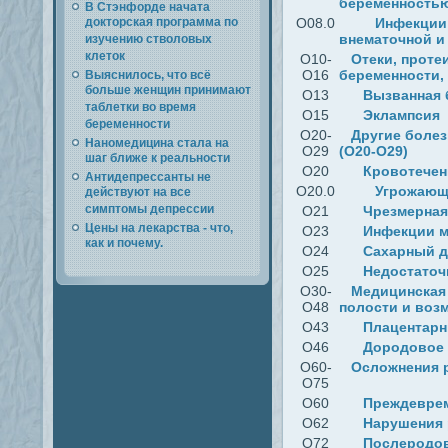
беременность
В Стэнфорде начата
докторская программа по
O08.0
Инфекции 
внематочной и
изучению стволовых
клеток
O10-
Отеки, проте
O16
беременности,
Выяснилось, что всё
больше женщин принимают
O13
Вызванная 
таблетки во время
O15
Эклампсия
беременности
O20-
Другие болез
Наномедицина стала на
O29
(О20-О29)
шаг ближе к реальности
O20
Кровотечен
Антидепрессанты не
O20.0
Угрожающ
действуют на все
симптомы депрессии
O21
Чрезмерная
Цены на лекарства - что,
O23
Инфекции м
как и почему.
O24
Сахарный д
O25
Недостаточ
O30-
Медицинская 
O48
полости и воз
O43
Плацентарн
O46
Дородовое 
O60-
Осложнения 
O75
O60
Преждевре
O62
Нарушения 
O72
Послеродов