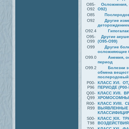
O85-
Осложнения,
O92
O92)
O85
Послеродо
O92
Другие изм
деторождение
O92.4
Гипогалак
O95-
Другие акуше
O99
(O95-O99)
O99
Другие бол
осложняющие б
O99.0
Анемия, 
период
O99.2
Болезни э
обмена вещест
послеродовый
P00-
КЛАСС ХVI. 
P96
ПЕРИОДЕ (P00-
Q00-
КЛАСС XVII. 
Q99
ХРОМОСОМНЫЕ
R00-
КЛАСС XVIII.
R99
ВЫЯВЛЕННЫЕ 
КЛАССИФИЦИРО
S00-
КЛАСС XIX. Т
T98
ВОЗДЕЙСТВИЯ 
Z00-
КЛАСС XXI. Ф