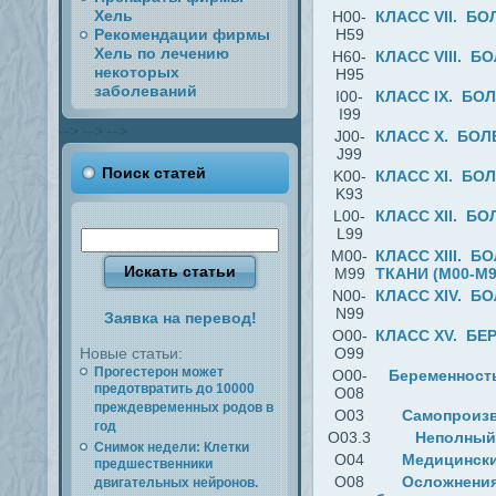
Хель
H00-
КЛАСС VII. Б
Рекомендации фирмы
H59
Хель по лечению
H60-
КЛАСС VIII. 
некоторых
H95
заболеваний
I00-
КЛАСС IX. БО
I99
-->
-->
-->
J00-
КЛАСС X. БОЛ
J99
Поиск статей
K00-
КЛАСС XI. БО
K93
L00-
КЛАСС XII. Б
L99
M00-
КЛАСС XIII.
M99
ТКАНИ (M00-M9
N00-
КЛАСС XIV. Б
N99
Заявка на перевод!
O00-
КЛАСС XV. БЕ
Новые статьи:
O99
Прогестерон может
O00-
Беременность
предотвратить до 10000
O08
преждевременных родов в
O03
Самопроиз
год
O03.3
Неполный
Снимок недели: Клетки
O04
Медицински
предшественники
O08
Осложнения
двигательных нейронов.