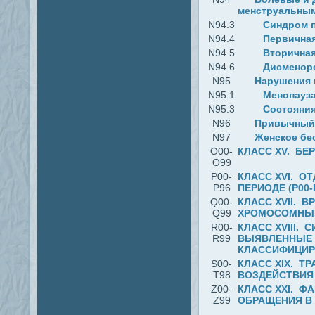
менструальны
N94.3
Синдром 
N94.4
Первична
N94.5
Вторична
N94.6
Дисменоре
N95
Нарушения 
N95.1
Менопауза
N95.3
Состояния
N96
Привычный
N97
Женское бе
O00-
КЛАСС XV. БЕ
O99
P00-
КЛАСС ХVI. 
P96
ПЕРИОДЕ (P00-
Q00-
КЛАСС XVII. 
Q99
ХРОМОСОМНЫЕ
R00-
КЛАСС XVIII.
R99
ВЫЯВЛЕННЫЕ 
КЛАССИФИЦИРО
S00-
КЛАСС XIX. Т
T98
ВОЗДЕЙСТВИЯ 
Z00-
КЛАСС XXI. Ф
Z99
ОБРАЩЕНИЯ В 