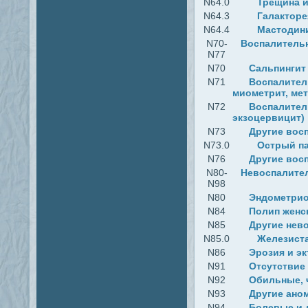
N64.0
Трещина и
N64.3
Галакторе
N64.4
Мастодин
N70-
Воспалительн
N77
N70
Сальпингит
N71
Воспалитель
миометрит, мет
N72
Воспалитель
экзоцервицит)
N73
Другие вос
N73.0
Острый п
N76
Другие вос
N80-
Невоспалител
N98
N80
Эндометри
N84
Полип женс
N85
Другие нев
N85.0
Железиста
N86
Эрозия и э
N91
Отсутствие
N92
Обильные, 
N93
Другие ано
N94
Болевые и 