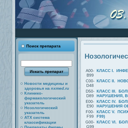
Поиск препарата
Нозологичес
A00-
КЛАСС I. ИНФ
B99
C00-
КЛАСС II. НОВ
Новости медицины и
D48
здоровья на
nxmed.ru
D50-
КЛАСС III. Б
Клинико-
D89
НАРУШЕНИЯ, 
фармакологический
E00-
КЛАСС IV. БО
указатель
E90
НАРУШЕНИЯ ОБ
Нозологический
F00-
КЛАСС V. ПСИ
указатель
F99
F99)
АТХ система
G00-
КЛАСС VI. БО
классификации
G99
Препараты фирмы