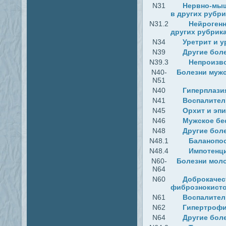
N31
Нервно-мыш
в других рубри
N31.2
Нейрогенн
других рубрик
N34
Уретрит и 
N39
Другие бол
N39.3
Непроизв
N40-
Болезни мужс
N51
N40
Гиперплази
N41
Воспалител
N45
Орхит и эп
N46
Мужское бе
N48
Другие бол
N48.1
Баланопо
N48.4
Импотенци
N60-
Болезни моло
N64
N60
Доброкачест
фибрознокисто
N61
Воспалител
N62
Гипертрофи
N64
Другие бол