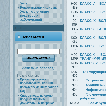
Хель
H00-
КЛАСС VII. БО
Рекомендации фирмы
H59
Хель по лечению
H60-
КЛАСС VIII. Б
некоторых
H95
заболеваний
I00-
КЛАСС IX. БО
I99
-->
-->
-->
J00-
КЛАСС X. БОЛ
J99
Поиск статей
K00-
КЛАСС XI. БО
K93
L00-
КЛАСС XII. Б
L99
M00-
КЛАСС XIII. 
M99
ТКАНИ (M00-M9
N00-
КЛАСС XIV. Б
N99
Заявка на перевод!
N00-
Гломерулярны
Новые статьи:
N08
Прогестерон может
N00
Острый неф
предотвратить до 10000
N03
Хронически
преждевременных родов в
N04
Нефротичес
год
N08
Гломеруляр
Снимок недели: Клетки
рубриках
предшественники
N08.3
Гломеруля
двигательных нейронов.