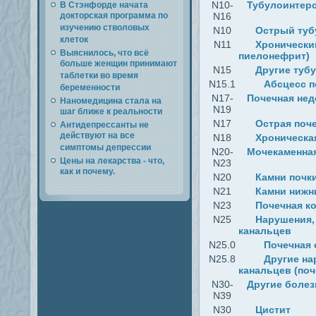
N10-
Тубулоинтерс
В Стэнфорде начата
докторская программа по
N16
изучению стволовых
N10
Острый туб
клеток
N11
Хронически
Выяснилось, что всё
пиелонефрит)
больше женщин принимают
N15
Другие туб
таблетки во время
N15.1
Абсцесс п
беременности
N17-
Почечная нед
Наномедицина стала на
N19
шаг ближе к реальности
N17
Острая поч
Антидепрессанты не
действуют на все
N18
Хроническа
симптомы депрессии
N20-
Мочекаменная
Цены на лекарства - что,
N23
как и почему.
N20
Камни почк
N21
Камни нижн
N23
Почечная к
N25
Нарушения,
канальцев
N25.0
Почечная
N25.8
Другие на
канальцев (по
N30-
Другие болез
N39
N30
Цистит