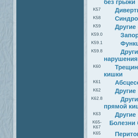
без грыжи
K57
Диверт
K58
Синдро
K59
Другие
K59.0
Запо
K59.1
Функ
K59.8
Друг
нарушения
K60
Трещин
кишки
K61
Абсцес
K62
Другие
K62.8
Други
прямой киш
K63
Другие
K65-
Болезни 
K67
K65
Перито