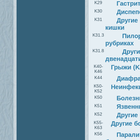
K29
Гастри
K30
Диспеп
K31
Другие
кишки
K31.3
Пилор
рубриках
K31.8
Други
двенадцат
K40-
Грыжи (K
K46
K44
Диафра
K50-
Неинфекц
K52
K50
Болезн
K51
Язвенн
K52
Другие
K55-
Другие б
K63
K56
Парали