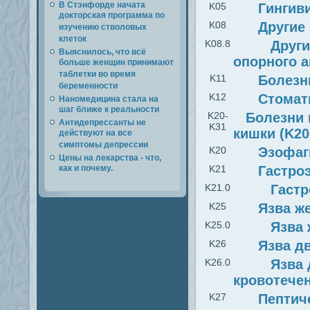
В Стэнфорде начата
K05
Гингив
докторская программа по
K08
Другие
изучению стволовых
клеток
K08.8
Други
Выяснилось, что всё
опорного а
больше женщин принимают
таблетки во время
K11
Болезн
беременности
K12
Стомат
Наномедицина стала на
шаг ближе к реальности
K20-
Болезни 
Антидепрессанты не
K31
кишки (K20
действуют на все
симптомы депрессии
K20
Эзофаг
Цены на лекарства - что,
как и почему.
K21
Гастро
K21.0
Гаст
K25
Язва ж
K25.0
Язва 
K26
Язва д
K26.0
Язва 
кровотече
K27
Пептич