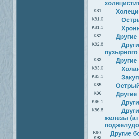
холецисти
K81
Холеци
K81.0
Остр
K81.1
Хрони
K82
Другие
K82.8
Други
пузырного 
K83
Другие
K83.0
Холан
K83.1
Закуп
K85
Острый
K86
Другие
K86.1
Други
K86.8
Друг
железы (ат
поджелудо
K90-
Другие б
K93