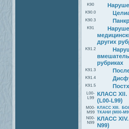
K90
Наруше
K90.0
Цели
K90.3
Панкр
K91
Наруше
медицинск
других руб
K91.2
Наруш
вмешатель
рубриках
K91.3
Посл
K91.4
Дисфу
K91.5
Пост
L00-
КЛАСС XI
L99
(L00-L99)
M00-
КЛАСС XIII. 
M99
ТКАНИ (M00-M9
N00-
КЛАСС XI
N99
N99)