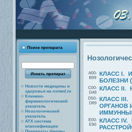
Поиск препарата
Нозологичес
A00-
КЛАСС I.
B99
БОЛЕЗНИ (
Новости медицины и
C00-
КЛАСС II.
здоровья на
nxmed.ru
D48
Клинико-
D50-
КЛАСС III
фармакологический
D89
ОРГАНОВ 
указатель
Нозологический
ИММУННЫЙ
указатель
E00-
КЛАСС IV
АТХ система
E90
классификации
РАССТРОЙ
Препараты фирмы