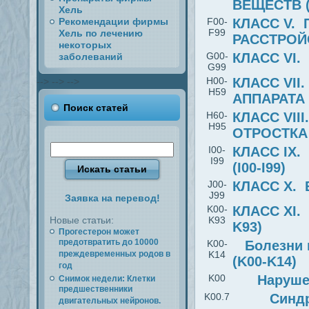
ВЕЩЕСТВ (
Хель
Рекомендации фирмы
F00-
КЛАСС V.
F99
Хель по лечению
РАССТРОЙС
некоторых
G00-
КЛАСС VI.
заболеваний
G99
H00-
КЛАСС VII
-->
-->
-->
H59
АППАРАТА 
Поиск статей
H60-
КЛАСС VII
H95
ОТРОСТКА 
I00-
КЛАСС IX
I99
(I00-I99)
J00-
КЛАСС X. 
J99
Заявка на перевод!
K00-
КЛАСС XI.
Новые статьи:
K93
K93)
Прогестерон может
предотвратить до 10000
K00-
Болезни 
преждевременных родов в
K14
(K00-K14)
год
K00
Наруше
Снимок недели: Клетки
предшественники
K00.7
Синд
двигательных нейронов.