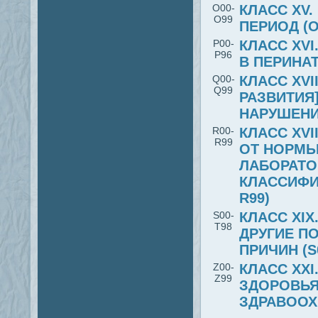
O00-
КЛАСС XV
O99
ПЕРИОД (O
P00-
КЛАСС ХV
P96
В ПЕРИНАТ
Q00-
КЛАСС XV
Q99
РАЗВИТИЯ
НАРУШЕНИЯ
R00-
КЛАСС XV
R99
ОТ НОРМЫ
ЛАБОРАТО
КЛАССИФИ
R99)
S00-
КЛАСС XI
T98
ДРУГИЕ П
ПРИЧИН (S
Z00-
КЛАСС XX
Z99
ЗДОРОВЬЯ
ЗДРАВООХР