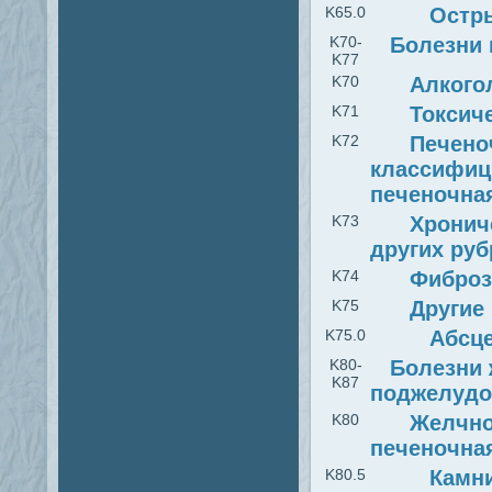
K65.0
Остры
K70-
Болезни 
K77
K70
Алкого
K71
Токсич
K72
Печено
классифици
печеночна
K73
Хронич
других руб
K74
Фиброз
K75
Другие
K75.0
Абсце
K80-
Болезни 
K87
поджелудо
K80
Желчнок
печеночная
K80.5
Камни