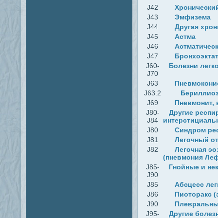
J42
Хронически
J43
Эмфизема
J44
Другая хрон
J45
Астма
J46
Астматически
J47
Бронхоэктат
J60-
Болезни легко
J70
J63
Пневмокони
J63.2
Бериллио
J69
Пневмонит,
J80-
Другие респи
J84
интерстициальн
J80
Синдром рес
J81
Легочный от
J82
Легочная эо
(пневмония Ле
J85-
Гнойные и не
J90
J85
Абсцесс лег
J86
Пиоторакс (
J90
Плевральны
J95-
Другие болезн