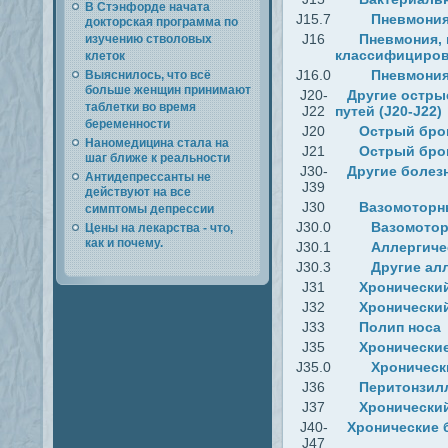
В Стэнфорде начата
J15.7
Пневмония
докторская программа по
J16
Пневмония, 
изучению стволовых
классифициров
клеток
J16.0
Пневмония
Выяснилось, что всё
больше женщин принимают
J20-
Другие остры
таблетки во время
J22
путей (J20-J22)
беременности
J20
Острый бро
Наномедицина стала на
J21
Острый бро
шаг ближе к реальности
J30-
Другие болез
Антидепрессанты не
J39
действуют на все
J30
Вазомоторн
симптомы депрессии
J30.0
Вазомотор
Цены на лекарства - что,
как и почему.
J30.1
Аллергиче
J30.3
Другие ал
J31
Хронический
J32
Хронически
J33
Полип носа
J35
Хронически
J35.0
Хроническ
J36
Перитонзил
J37
Хронический
J40-
Хронические 
J47