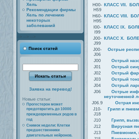
Хель
H00-
КЛАСС VII. БО
Рекомендации фирмы
H59
Хель по лечению
H60-
КЛАСС VIII. Б
некоторых
H95
заболеваний
I00-
КЛАСС IX. БОЛ
I99
-->
-->
-->
J00-
КЛАСС X. БОЛЕ
J99
Поиск статей
J00-
Острые респи
J06
J00
Острый наз
J01
Острый син
J02
Острый фар
J03
Острый тон
J04
Острый лари
Заявка на перевод!
J06
Острые инф
неуточненной 
Новые статьи:
J06.9
Острая ин
Прогестерон может
J10-
Грипп и пневм
предотвратить до 10000
J18
преждевременных родов в
год
J10
Грипп, выз
Снимок недели: Клетки
J12
Вирусная пн
предшественники
J13
Пневмония, 
двигательных нейронов.
J15
Бактериальн