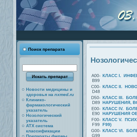
Поиск препарата
Нозологичес
A00-
КЛАСС I. ИНФ
B99
C00-
КЛАСС II. НОВ
Новости медицины и
D48
здоровья на
nxmed.ru
D50-
КЛАСС III. Б
Клинико-
D89
НАРУШЕНИЯ, В
фармакологический
E00-
КЛАСС IV. БО
указатель
E90
НАРУШЕНИЯ ОБ
Нозологический
F00-
КЛАСС V. ПСИ
указатель
F99
F99)
АТХ система
G00-
КЛАСС VI. БОЛ
классификации
G99
Препараты фирмы