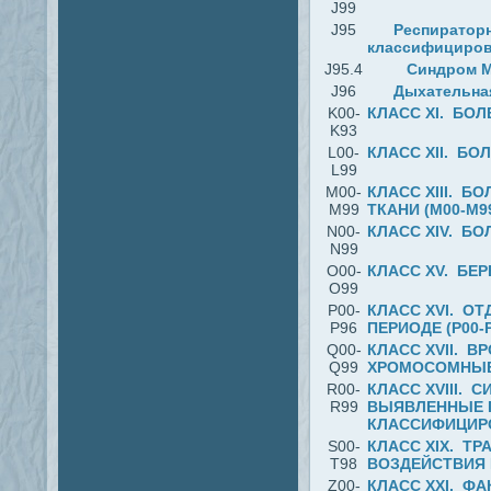
J99
J95
Респираторн
классифициров
J95.4
Синдром 
J96
Дыхательная
K00-
КЛАСС XI. БОЛ
K93
L00-
КЛАСС XII. БО
L99
M00-
КЛАСС XIII. 
M99
ТКАНИ (M00-M9
N00-
КЛАСС XIV. Б
N99
O00-
КЛАСС XV. БЕ
O99
P00-
КЛАСС ХVI. О
P96
ПЕРИОДЕ (P00-P
Q00-
КЛАСС XVII. 
Q99
ХРОМОСОМНЫЕ 
R00-
КЛАСС XVIII.
R99
ВЫЯВЛЕННЫЕ П
КЛАССИФИЦИРО
S00-
КЛАСС XIX. Т
T98
ВОЗДЕЙСТВИЯ 
Z00-
КЛАСС XXI. Ф