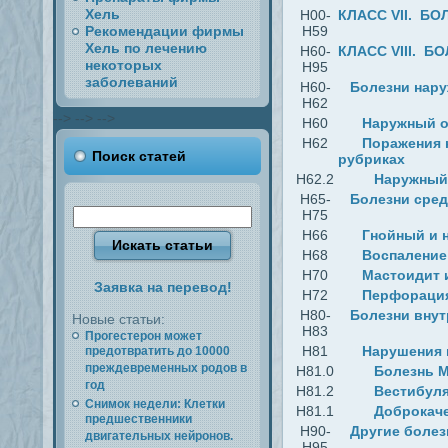
Хель
H00-
КЛАСС VII. БО
Рекомендации фирмы
H59
Хель по лечению
H60-
КЛАСС VIII. Б
некоторых
H95
заболеваний
H60-
Болезни нару
H62
-->
-->
-->
H60
Наружный о
H62
Поражения 
Поиск статей
рубриках
H62.2
Наружный 
H65-
Болезни сред
H75
H66
Гнойный и 
H68
Воспаление
H70
Мастоидит 
Заявка на перевод!
H72
Перфорация
H80-
Болезни внут
Новые статьи:
H83
Прогестерон может
H81
Нарушения 
предотвратить до 10000
преждевременных родов в
H81.0
Болезнь 
год
H81.2
Вестибул
Снимок недели: Клетки
H81.1
Доброкаче
предшественники
H90-
Другие болез
двигательных нейронов.
H95