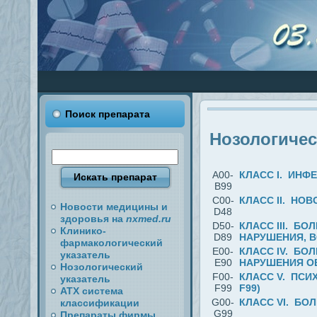
Поиск препарата
Нозологичес
A00-
КЛАСС I. ИНФ
B99
C00-
КЛАСС II. НОВ
Новости медицины и
D48
здоровья на
nxmed.ru
D50-
КЛАСС III. Б
Клинико-
D89
НАРУШЕНИЯ, 
фармакологический
E00-
КЛАСС IV. БО
указатель
E90
НАРУШЕНИЯ ОБ
Нозологический
F00-
КЛАСС V. ПСИ
указатель
F99
F99)
АТХ система
G00-
КЛАСС VI. БО
классификации
G99
Препараты фирмы