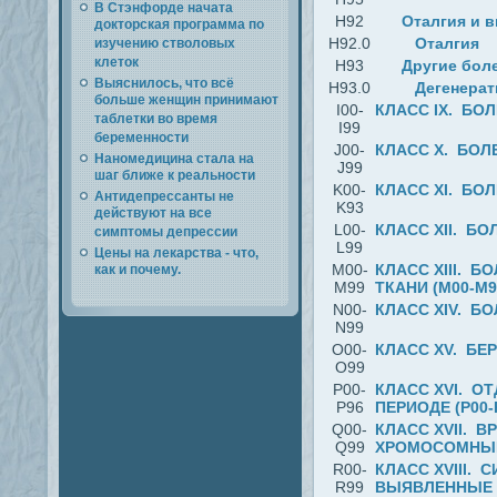
В Стэнфорде начата
H92
Оталгия и в
докторская программа по
H92.0
Оталгия
изучению стволовых
клеток
H93
Другие бол
Выяснилось, что всё
H93.0
Дегенерат
больше женщин принимают
I00-
КЛАСС IX. БО
таблетки во время
I99
беременности
J00-
КЛАСС X. БОЛ
Наномедицина стала на
J99
шаг ближе к реальности
K00-
КЛАСС XI. БО
Антидепрессанты не
K93
действуют на все
L00-
КЛАСС XII. Б
симптомы депрессии
L99
Цены на лекарства - что,
M00-
КЛАСС XIII. 
как и почему.
M99
ТКАНИ (M00-M9
N00-
КЛАСС XIV. Б
N99
O00-
КЛАСС XV. БЕ
O99
P00-
КЛАСС ХVI. 
P96
ПЕРИОДЕ (P00-
Q00-
КЛАСС XVII. 
Q99
ХРОМОСОМНЫЕ
R00-
КЛАСС XVIII.
R99
ВЫЯВЛЕННЫЕ 