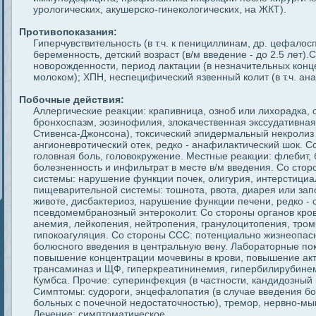
урологических, акушерско-гинекологических, на ЖКТ).
Противопоказания:
Гиперчувствительность (в т.ч. к пенициллинам, др. цефало
беременность, детский возраст (в/м введение - до 2.5 лет)
новорожденности, период лактации (в незначительных конц
молоком); ХПН, неспецифический язвенный колит (в т.ч. ана
Побочные действия:
Аллергические реакции: крапивница, озноб или лихорадка, с
бронхоспазм, эозинофилия, злокачественная экссудативна
Стивенса-Джонсона), токсический эпидермальный некролиз
ангионевротический отек, редко - анафилактический шок. С
головная боль, головокружение. Местные реакции: флебит, 
болезненность и инфильтрат в месте в/м введения. Со сто
системы: нарушение функции почек, олигурия, интерстици
пищеварительной системы: тошнота, рвота, диарея или зап
животе, дисбактериоз, нарушение функции печени, редко - с
псевдомембранозный энтероколит. Со стороны органов кро
анемия, лейкопения, нейтропения, гранулоцитопения, тро
гипокоагуляция. Со стороны ССС: потенциально жизнеопас
болюсного введения в центральную вену. Лабораторные пок
повышение концентрации мочевины в крови, повышение акт
трансаминаз и ЩФ, гиперкреатининемия, гипербилирубине
Кумбса. Прочие: суперинфекция (в частности, кандидозный 
Симптомы: судороги, энцефалопатия (в случае введения бо
больных с почечной недостаточностью), тремор, нервно-м
Лечение: симптоматическое.