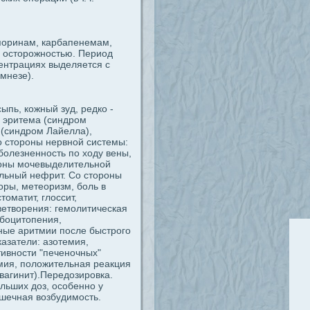
споринам, карбапенемам,
.C осторожностью. Период
ентрациях выделяется с
мнезе).
ыпь, кожный зуд, редко -
я эритема (синдром
 (синдром Лайелла),
о стороны нервной системы:
болезненность по ходу вены,
роны мочевыделительной
альный нефрит. Со стороны
оры, метеоризм, боль в
томатит, глоссит,
ветворения: гемолитическая
мбоцитопения,
ные аритмии после быстрого
азатели: азотемия,
ивности "печеночных"
мия, положительная реакция
вагинит).Передозировка.
льших доз, особенно у
ышечная возбудимость.