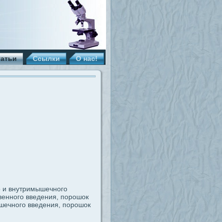
татьи
Ссылки
О нас!
о и внутримышечного
венного введения, порошок
ышечного введения, порошок