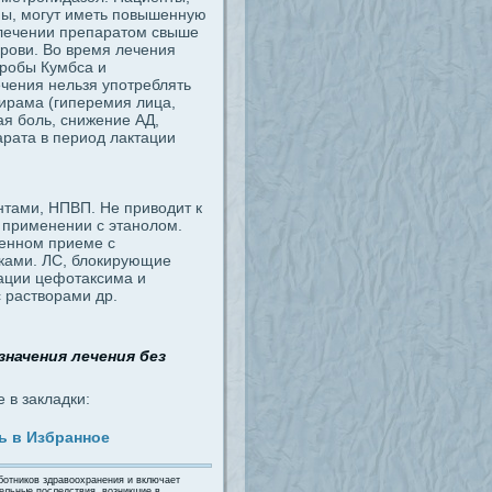
ны, могут иметь повышенную
 лечении препаратом свыше
рови. Во время лечения
робы Кумбса и
чения нельзя употреблять
ирама (гиперемия лица,
ая боль, снижение АД,
рата в период лактации
нтами, НПВП. Не приводит к
применении с этанолом.
менном приеме с
иками. ЛС, блокирующие
ации цефотаксима и
 растворами др.
значения лечения без
 в закладки:
ь в Избранное
ботников здравоохранения и включает
тельные последствия, возникшие в