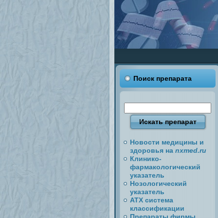
Поиск препарата
Новости медицины и
здоровья на
nxmed.ru
Клинико-
фармакологический
указатель
Нозологический
указатель
АТХ система
классификации
Препараты фирмы