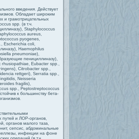
льного введения. Действует
анизмов. Обладает широким
ых и грамотрицательных
cus spp. (в т.ч.
иллиназу), Staphylococcus
aphylococcus aureus,
ptococcus pyogenes,
 Escherichia coli,
ллиназу), Haemophilus
ebsiella pneumoniae),
 образующие пенициллиназу),
x rhusiopathiae, Eubacter spp.,
ringens), Citrobacter spp.,
dencia rettgeri), Serratia spp.,
itidis, Neisseria
oides fragilis),
ccus spp., Peptostreptococcus
 Устойчив к большинству бета-
рганизмов.
вствительными
 путей и ЛОР-органов,
й, органов малого таза,
нит, сепсис, абдоминальные
онеллезы, инфекции на фоне
их операций (в т.ч.