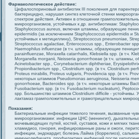
Фармакологическое действие:
Цефалоспориновый антибиотик III поколения для парентера
бактерицидно, нарушая синтез клеточной стенки микроорг
спектром действия. Активен в отношении грамположительн
микроорганизмов, устойчивых к др. антибиотикам: Staphylococ
Staphylococcus aureus, включая штаммы, образующие пениц
epidermidis (за исключением Staphylococcus epidermidis и St
устойчивых к метициллину), Streptococcus pneumoniae, Stre
Streptococcus agalactiae, Enterococcus spp., Enterobacter spp.,
Haemophilus influenzae (в т.ч. штаммы, образующие пеници
parainfluenzae, Moraxella catarrhalis, Klebsiella spp. (в т.ч. Kl
Morganella morganii, Neisseria gonorrhoeae (в т.ч. штаммы,
Acinetobacter spp., Corynebacterium diphtheriae, Erysipelothri
Propionibacterium spp., Clostridium spp. (в т.ч. Clostridium perf
Proteus mirabilis, Proteus vulgaris, Providencia spp. (в т.ч. Provi
некоторых штаммов Pseudomonas aeruginosa, Neisseria mening
gonorrhoeae, Bacteroides spp. (в т.ч. некоторые штаммы Bacter
Fusobacterium spp. (в т.ч. Fusobacterium nucleatum), Peptoco
spp. Большинство штаммов Clostridium difficile - устойчивы.
лактамаз грамположительных и грамотрицательных микроо
Показания:
Бактериальные инфекции тяжелого течения, вызванные чу
микроорганизмами: инфекции ЦНС (менингит), дыхательных
мочевыводящих путей, костей, суставов, кожи и мягких ткане
хламидиоз, гонорея, инфицированные раны и ожоги, перито
инфекции, эндокардит, болезнь Лайма (боррелиоз), сальм
иммунодефицита, профилактика инфекций после хирургическ