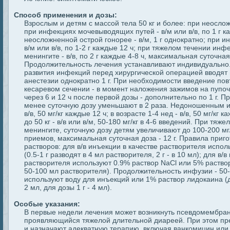
Способ применения и дозы:
Взрослым и детям с массой тела 50 кг и более: при неосло
при инфекциях мочевыводящих путей - в/м или в/в, по 1 г к
неосложненной острой гонорее - в/м, 1 г однократно; при и
в/м или в/в, по 1-2 г каждые 12 ч; при тяжелом течении ин
менингите - в/в, по 2 г каждые 4-8 ч, максимальная суточная 
Продолжительность лечения устанавливают индивидуально
развития инфекций перед хирургической операцией вводят
анестезии однократно 1 г. При необходимости введение пов
кесаревом сечении - в момент наложения зажимов на пупочну
через 6 и 12 ч после первой дозы - дополнительно по 1 г. Пр
менее суточную дозу уменьшают в 2 раза. Недоношенным и
в/в, 50 мг/кг каждые 12 ч; в возрасте 1-4 нед - в/в, 50 мг/кг 
до 50 кг - в/в или в/м, 50-180 мг/кг в 4-6 введений. При тяже
менингите, суточную дозу детям увеличивают до 100-200 мг/кг
приемов, максимальная суточная доза - 12 г. Правила при
растворов: для в/в инъекции в качестве растворителя испо
(0.5-1 г разводят в 4 мл растворителя, 2 г - в 10 мл); для в/
растворителя используют 0.9% раствор NaCl или 5% раствор 
50-100 мл растворителя). Продолжительность инфузии - 50-
используют воду для инъекций или 1% раствор лидокаина (д
2 мл, для дозы 1 г - 4 мл).
Особые указания:
В первые недели лечения может возникнуть псевдомембран
проявляющийся тяжелой длительной диареей. При этом п
и назначают адекватную терапию, включая ванкомицин или