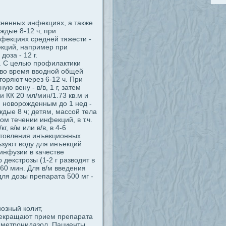
жненных инфекциях, а также
аждые 8-12 ч; при
нфекциях средней тяжести -
фекций, например при
доза - 12 г.
. С целью профилактики
 во время вводной общей
торяют через 6-12 ч. При
ю вену - в/в, 1 г, затем
и КК 20 мл/мин/1.73 кв.м и
 новорожденным до 1 нед -
каждые 8 ч; детям, массой тела
лом течении инфекций, в т.ч.
, в/м или в/в, в 4-6
готовления инъекционных
льзуют воду для инъекций
в инфузии в качестве
декстрозы (1-2 г разводят в
60 мин. Для в/м введения
ля дозы препарата 500 мг -
озный колит,
рекращают прием препарата
 метронидазол. Пациенты,