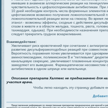
имевшие в анамнезе аллергические реакции на пеницилли
чувствительность к цефалоспориновым антибиотикам. При
10 дней необходим контроль числа форменных элементов к
цефотаксимом возможно получение ложноположительной п
ложноположительной реакции мочи на глюкозу. Во время ле
этанол - возможны эффекты, сходные с действием дисульф
спазм в животе и в области желудка, тошнота, рвота, головн
тахикардия, одышка). При необходимости назначения препа
следует прекратить грудное вскармливание.
Взаимодействие:
Увеличивает риск кровотечений при сочетании с антиагрега
развитию дисульфирамоподобных реакций при совместном 
Вероятность поражения почек увеличивается при одновре
аминогликозидами, полимиксином B и "петлевыми" диурет
канальцевую секрецию, увеличивают плазменные концентр
замедляют его выведение. Фармацевтически несовместим с
антибиотиков в одном шприце или капельнице.
Описание препарата Халтекс не предназначено для на
участия врача.
Чтобы легко находить эту страницу добавьте ее
Добавит
Представленная информация по лекарственным препаратам предназначена для врачей и ра
материалы из изданий разных лет. Издательство не несет ответственности за возможные отрица