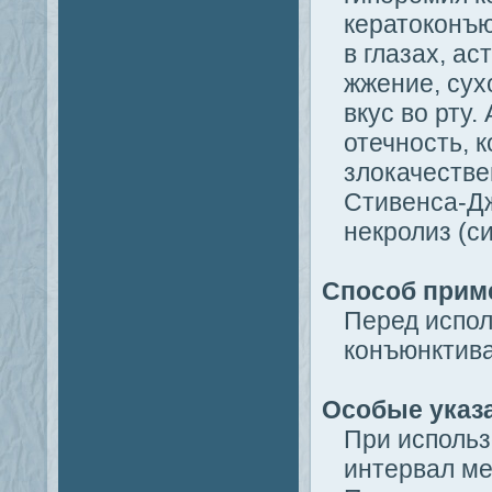
кератоконъю
в глазах, ас
жжение, сух
вкус во рту.
отечность, 
злокачестве
Стивенса-Дж
некролиз (с
Способ прим
Перед испол
конъюнктива
Особые указ
При использ
интервал ме