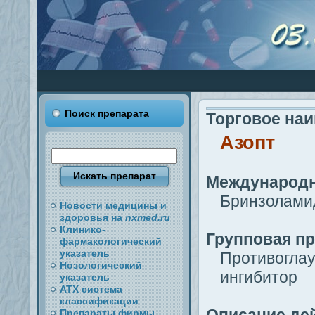
Поиск препарата
Торговое на
Азопт
Международн
Бринзоламид
Новости медицины и
здоровья на
nxmed.ru
Клинико-
Групповая п
фармакологический
указатель
Противоглау
Нозологический
ингибитор
указатель
АТХ система
классификации
Препараты фирмы