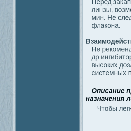
Перед закап
линзы, возм
мин. Не сле
флакона.
Взаимодейст
Не рекоменд
др.ингибито
высоких доз
системных 
Описание п
назначения л
Чтобы легк