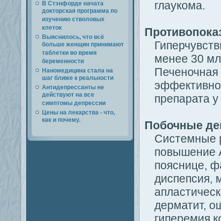
глаукома.
В Стэнфорде начата
докторская программа по
изучению стволовых
клеток
Противопока
Выяснилось, что всё
Гиперчувств
больше женщин принимают
таблетки во время
менее 30 мл
беременности
Печеночная 
Наномедицина стала на
шаг ближе к реальности
эффективно
Антидепрессанты не
действуют на все
препарата у
симптомы депрессии
Цены на лекарства - что,
как и почему.
Побочные де
Системные р
повышение А
пояснице, ф
диспепсия, 
апластическ
дерматит, о
гиперемия к