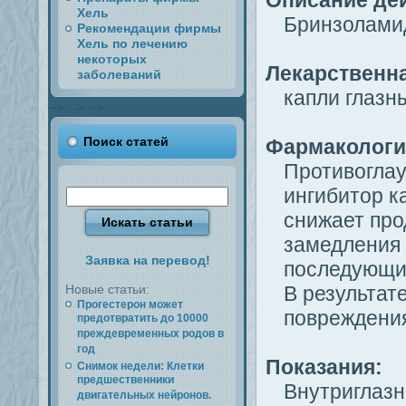
Описание де
Хель
Бринзолами
Рекомендации фирмы
Хель по лечению
некоторых
Лекарственн
заболеваний
капли глазн
-->
-->
-->
Поиск статей
Фармакологи
Противоглау
ингибитор к
снижает про
замедления 
Заявка на перевод!
последующим
Новые статьи:
В результат
Прогестерон может
повреждения
предотвратить до 10000
преждевременных родов в
год
Показания:
Снимок недели: Клетки
предшественники
Внутриглазн
двигательных нейронов.