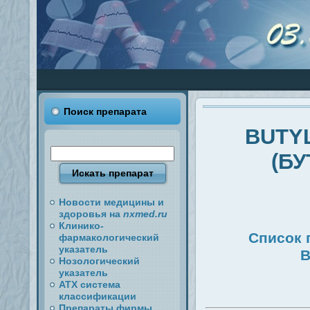
Поиск препарата
BUTY
(Б
Новости медицины и
здоровья на
nxmed.ru
Клинико-
Список 
фармакологический
указатель
B
Нозологический
указатель
АТХ система
классификации
Препараты фирмы