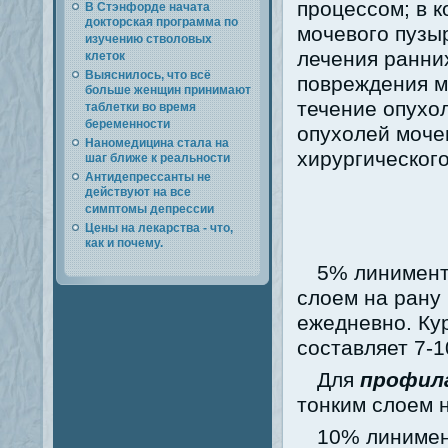
процессом; в 
В Стэнфорде начата
докторская программа по
мочевого пузы
изучению стволовых
лечения ранни
клеток
Выяснилось, что всё
повреждения м
больше женщин принимают
течение опухо
таблетки во время
беременности
опухолей моче
Наномедицина стала на
хирургическог
шаг ближе к реальности
Антидепрессанты не
действуют на все
симптомы депрессии
Цены на лекарства - что,
как и почему.
5% линимент
слоем на рану 
ежедневно. Ку
составляет 7-1
Для
профил
тонким слоем н
10% линимен