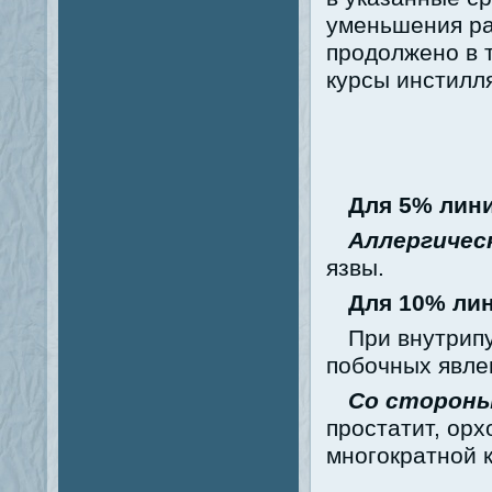
уменьшения ра
продолжено в 
курсы инстилл
Для 5% лин
Аллергичес
язвы.
Для 10% ли
При внутрип
побочных явле
Со сторон
простатит, орх
многократной к