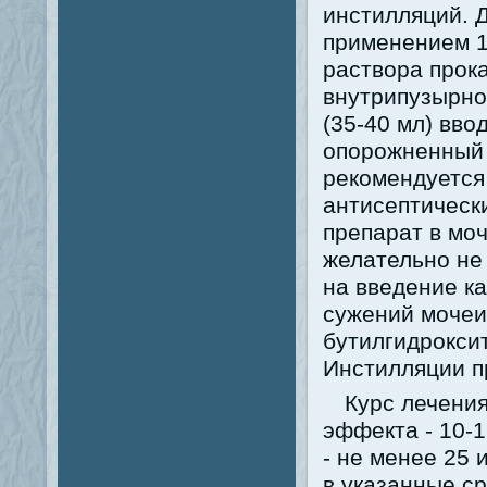
инстилляций. 
применением 1
раствора прок
внутрипузырно
(35-40 мл) вво
опорожненный 
рекомендуется
антисептическ
препарат в мо
желательно не 
на введение ка
сужений мочеи
бутилгидрокси
Инстилляции п
Курс лечени
эффекта - 10-
- не менее 25 
в указанные с