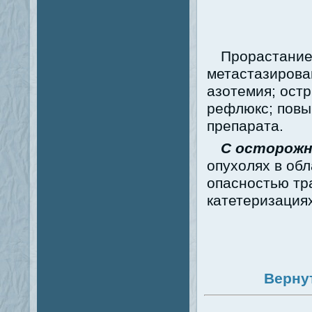
Прорастание 
метастазирова
азотемия; ост
рефлюкс; повы
препарата.
С осторож
опухолях в обл
опасностью тр
катетеризация
Верну