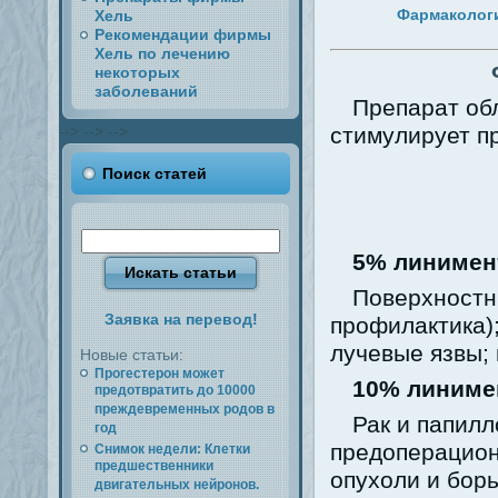
Фармакологи
Хель
Рекомендации фирмы
Хель по лечению
некоторых
заболеваний
Препарат об
-->
-->
-->
стимулирует п
Поиск статей
5% линимен
Поверхностны
Заявка на перевод!
профилактика)
лучевые язвы;
Новые статьи:
Прогестерон может
10% линиме
предотвратить до 10000
преждевременных родов в
Рак и папилл
год
предоперацион
Снимок недели: Клетки
предшественники
опухоли и бор
двигательных нейронов.