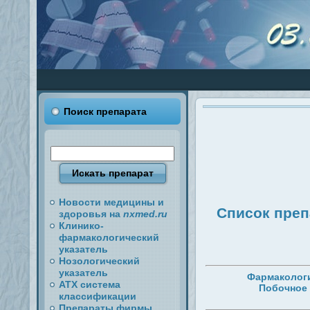
Поиск препарата
Новости медицины и
Список преп
здоровья на
nxmed.ru
Клинико-
фармакологический
указатель
Нозологический
указатель
Фармакологи
АТХ система
Побочное
классификации
Препараты фирмы