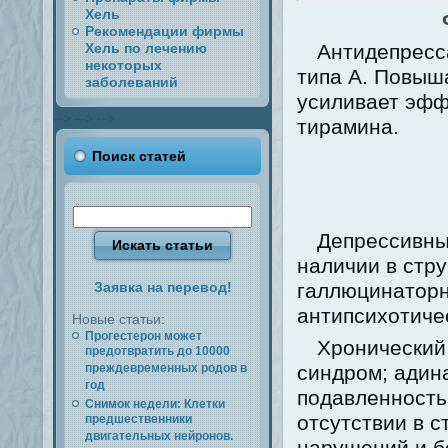
Хель
Рекомендации фирмы
Хель по лечению
Антидепресс
некоторых
типа А. Повыш
заболеваний
усиливает эфф
-->
-->
-->
тирамина.
Поиск статей
Депрессивны
наличии в стр
Заявка на перевод!
галлюцинаторн
антипсихотиче
Новые статьи:
Прогестерон может
Хронический
предотвратить до 10000
преждевременных родов в
синдром; адин
год
подавленность
Снимок недели: Клетки
отсутствии в с
предшественники
двигательных нейронов.