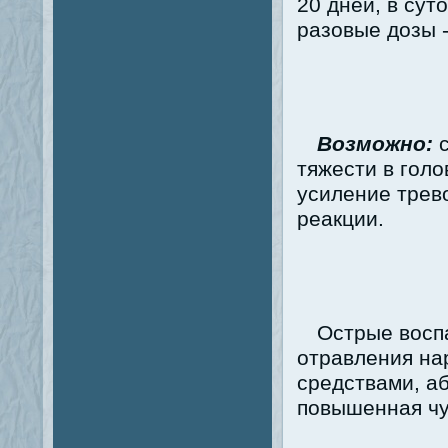
20 дней, в сут
разовые дозы - 
Возможно:
с
тяжести в голо
усиление трев
реакции.
Острые восп
отравления на
средствами, а
повышенная чу