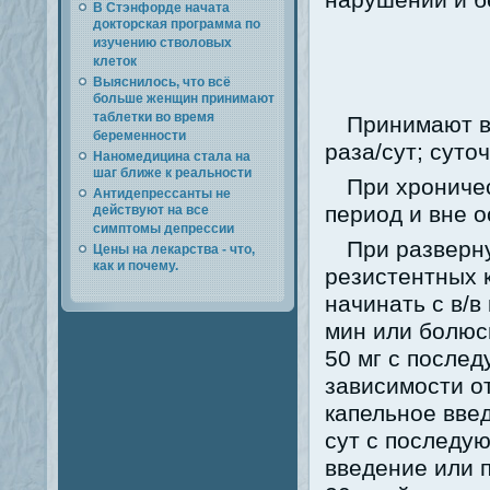
нарушений и б
В Стэнфорде начата
докторская программа по
изучению стволовых
клеток
Выяснилось, что всё
больше женщин принимают
таблетки во время
Принимают вн
беременности
раза/сут; суточ
Наномедицина стала на
шаг ближе к реальности
При хрониче
Антидепрессанты не
период и вне 
действуют на все
симптомы депрессии
При разверн
Цены на лекарства - что,
как и почему.
резистентных 
начинать с в/в
мин или болюсн
50 мг с послед
зависимости о
капельное вве
сут с последу
введение или п