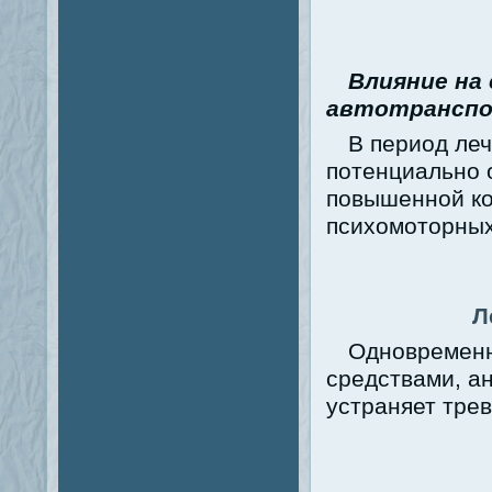
Влияние на
автотранспо
В период ле
потенциально 
повышенной ко
психомоторных
Л
Одновременн
средствами, а
устраняет трев