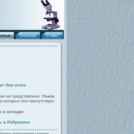
татьи
Ссылки
О нас!
т Star anise
ике не представлена. Нажав
 которых оно присутствует.
 в закладки:
ь в Избранное
ботников здравоохранения и включает