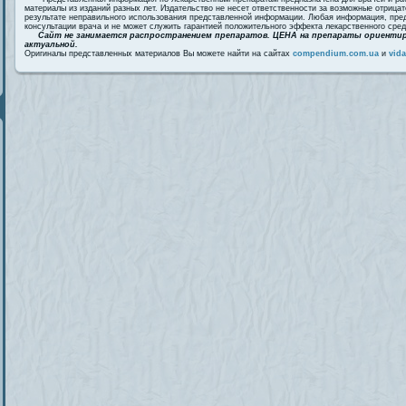
материалы из изданий разных лет. Издательство не несет ответственности за возможные отрица
результате неправильного использования представленной информации. Любая информация, пред
консультации врача и не может служить гарантией положительного эффекта лекарственного сред
Сайт не занимается распространением препаратов. ЦЕНА на препараты ориентир
актуальной.
Оригиналы представленных материалов Вы можете найти на сайтах
compendium.com.ua
и
vida