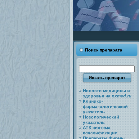
Поиск препарата
Новости медицины и
здоровья на
nxmed.ru
Клинико-
фармакологический
указатель
Нозологический
указатель
АТХ система
классификации
Препараты фирмы