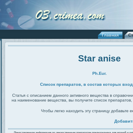
Главная
С
Star anise
Ph.Eur.
Список препаратов, в состав которых входи
Статья с описанием данного активного вещества в справочн
на наименование вещества, вы получите список препаратов, в
Чтобы легко находить эту страницу добавьте ее
Добавит
Представленная информация по лекарственным препаратам предназначена для врачей и ра