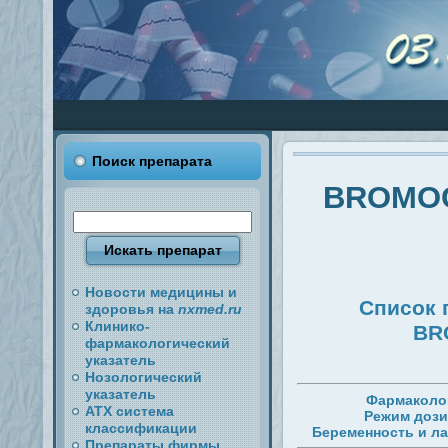
Поиск препарата
BROMOC
Новости медицины и
Список 
здоровья на
nxmed.ru
Клинико-
BR
фармакологический
указатель
Нозологический
указатель
Фармаколо
АТХ система
Режим доз
классификации
Беременность и ла
Препараты фирмы