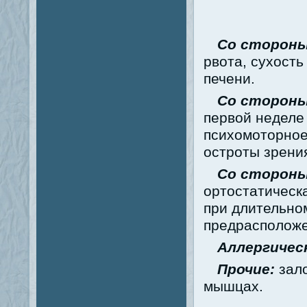
Со сторон
рвота, сухость
печени.
Со стороны
первой неделе 
психомоторное
остроты зрени
Со стороны
ортостатическа
при длительно
предрасположе
Аллергичес
Прочие:
зало
мышцах.