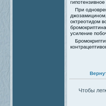
гипотензивное
При одновре
джозамицином,
октреотидом в
бромокриптина 
усиление побо
Бромокрипти
контрацептиво
Верну
Чтобы легк