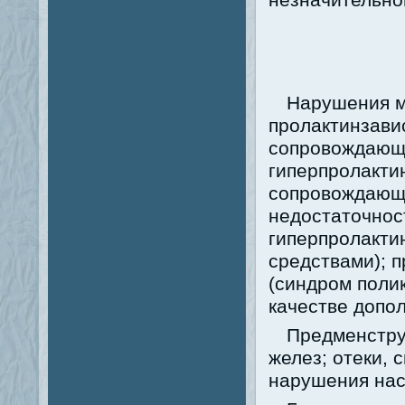
Нарушения м
пролактинзави
сопровождающ
гиперпролакти
сопровождающа
недостаточнос
гиперпролакти
средствами); 
(синдром поли
качестве допол
Предменстру
желез; отеки, 
нарушения нас