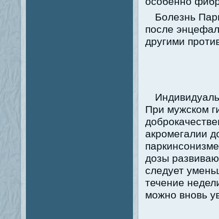
особенно фибр
Болезнь Парк
после энцефал
другими проти
Индивидуальн
При мужском г
доброкачестве
акромегалии до
паркинсонизме 
дозы развиваю
следует умень
течение недел
можно вновь у