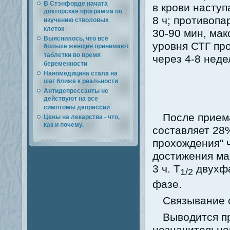
В Стэнфорде начата
в крови наступ
докторская программа по
8 ч; противоп
изучению стволовых
клеток
30-90 мин, мак
Выяснилось, что всё
уровня СТГ про
больше женщин принимают
таблетки во время
через 4-8 неде
беременности
Наномедицина стала на
шаг ближе к реальности
Антидепрессанты не
действуют на все
симптомы депрессии
После прием
Цены на лекарства - что,
как и почему.
составляет 28
прохождения" 
достижения ма
3 ч. T
двухфа
1/2
фазе.
Связывание 
Выводится п
незначительной