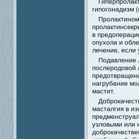
Гиперпролак
гипогонадизм (
Пролактином
пролактинсекр
в предопераци
опухоли и обл
лечение, если
Подавление 
послеродовой 
предотвращени
нагрубание мо
мастит.
Доброкачест
масталгия в и
предменструа
узловыми или 
доброкачестве