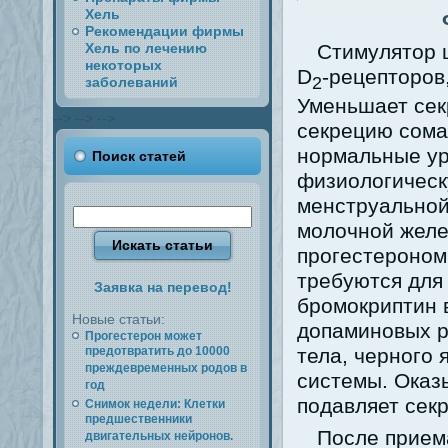
Хель
Рекомендации фирмы
Хель по лечению
Стимулятор 
некоторых
D
-рецепторов
2
заболеваний
Уменьшает сек
-->
-->
-->
секрецию сомат
нормальные ур
Поиск статей
физиологическ
менструальной
молочной желе
прогестероном 
требуются для
Заявка на перевод!
бромокриптин
Новые статьи:
допаминовых р
Прогестерон может
предотвратить до 10000
тела, черного 
преждевременных родов в
системы. Оказ
год
подавляет сек
Снимок недели: Клетки
предшественники
После прием
двигательных нейронов.