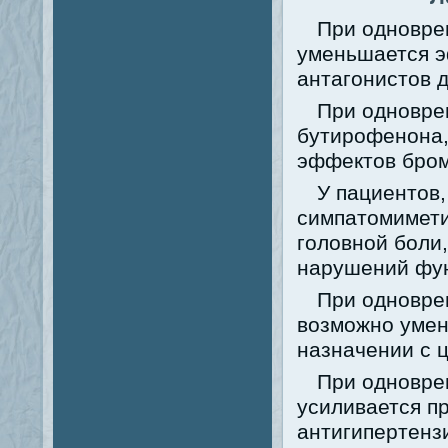
При одновре
уменьшается э
антагонистов 
При одновре
бутирофенона
эффектов бром
У пациентов
симпатомимети
головной боли,
нарушений фун
При одновре
возможно умен
назначении с 
При одновре
усиливается п
антигипертенз