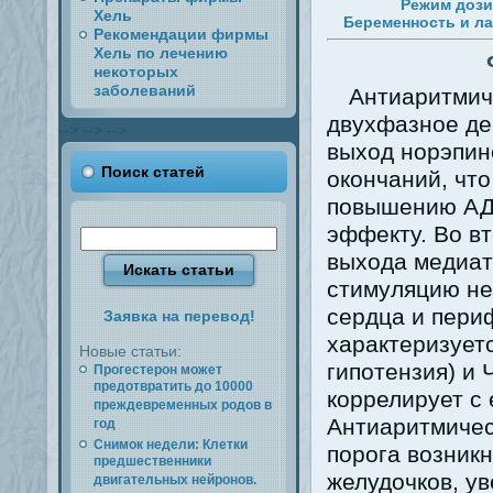
Режим доз
Хель
Беременность и ла
Рекомендации фирмы
Хель по лечению
некоторых
заболеваний
Антиаритмиче
двухфазное де
-->
-->
-->
выход норэпин
Поиск статей
окончаний, что
повышению АД 
эффекту. Во в
выхода медиат
стимуляцию не
сердца и пери
Заявка на перевод!
характеризует
Новые статьи:
гипотензия) и
Прогестерон может
предотвратить до 10000
коррелирует с
преждевременных родов в
Антиаритмичес
год
Снимок недели: Клетки
порога возник
предшественники
желудочков, у
двигательных нейронов.