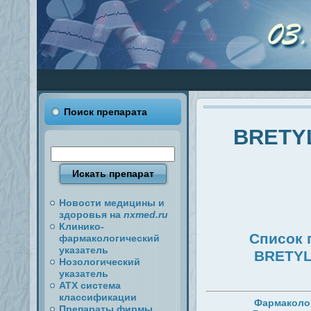
Поиск препарата
BRETY
Новости медицины и
здоровья на
nxmed.ru
Клинико-
Список 
фармакологический
указатель
BRETYL
Нозологический
указатель
АТХ система
классификации
Фармаколо
Препараты фирмы