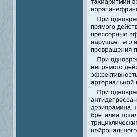
тахиаритмии в
норэпинефрина
При одновре
прямого действ
прессорные эф
нарушает его 
превращения 
При одновре
непрямого дейс
эффективность
артериальной 
При одновре
антидепрессант
дезипрамина, 
бретилия тозил
трициклически
нейронального