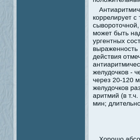
Антиаритмич
коррелирует с 
сывороточной, 
может быть на
ургентных сос
выраженность 
действия отме
антиаритмичес
желудочков - ч
через 20-120 
желудочков ра
аритмий (в т.ч
мин; длительно
Хорошо абсо