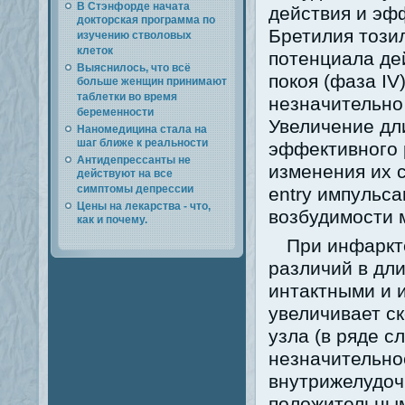
В Стэнфорде начата
действия и эф
докторская программа по
Бретилия този
изучению стволовых
клеток
потенциала де
Выяснилось, что всё
покоя (фаза IV
больше женщин принимают
таблетки во время
незначительно
беременности
Увеличение дл
Наномедицина стала на
шаг ближе к реальности
эффективного 
Антидепрессанты не
изменения их 
действуют на все
симптомы депрессии
entry импульса
Цены на лекарства - что,
возбудимости 
как и почему.
При инфаркт
различий в дл
интактными и 
увеличивает с
узла (в ряде с
незначительно
внутрижелудоч
положительны