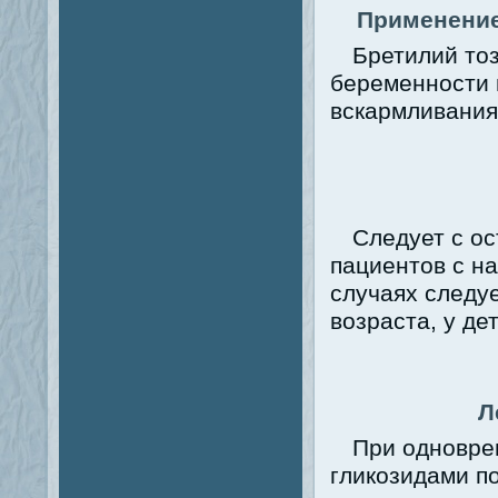
Применение
Бретилий то
беременности и
вскармливания
Следует с о
пациентов с н
случаях следу
возраста, у де
Л
При одновре
гликозидами п