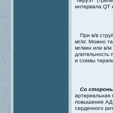
"пируэт" (треп
интервала QT н
При в/в стру
мг/кг. Можно т
мг/мин или в/м 
длительность 
и схемы терап
Со стороны
артериальная 
повышение АД,
сердечного ри