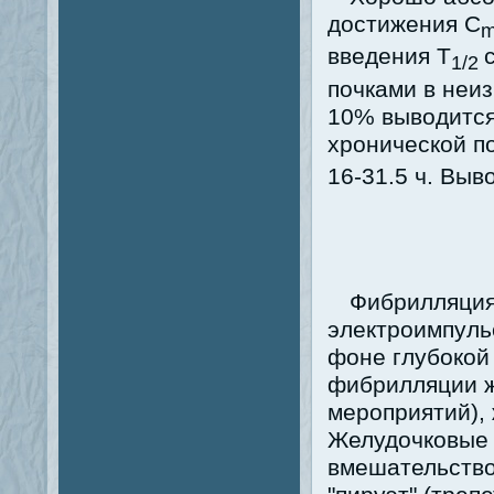
достижения C
m
введения T
1/2
почками в неи
10% выводится
хронической п
16-31.5 ч. Выв
Фибрилляция 
электроимпуль
фоне глубокой
фибрилляции ж
мероприятий),
Желудочковые 
вмешательство