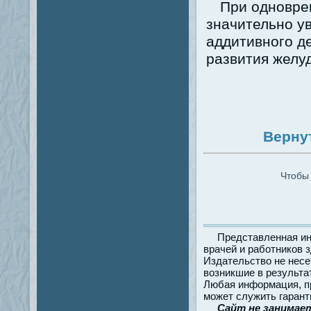
При одновре
значительно у
аддитивного де
развития желуд
Верну
Чтобы 
Представленная ин
врачей и работников 
Издательство не несе
возникшие в результа
Любая информация, пр
может служить гарант
Сайт не занимае