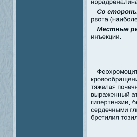
норадреналина
Со сторон
рвота (наиболе
Местные ре
инъекции.
Феохромоцит
кровообращени
тяжелая почечн
выраженный ат
гипертензии, б
сердечными гл
бретилия тозил